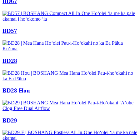
BD67
BD57
BD28
BD28 Hou
BD29