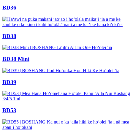
BD36
BD38
BD38 Mini
BD39
BD53