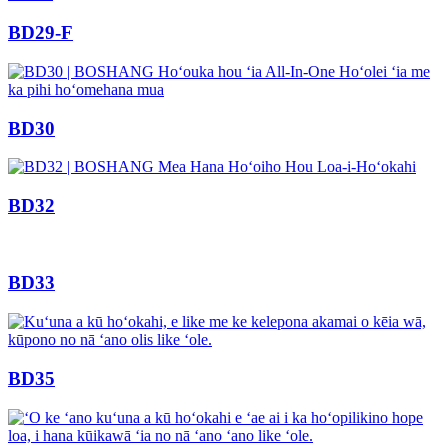
BD29-F
BD30
BD32
BD33
BD35