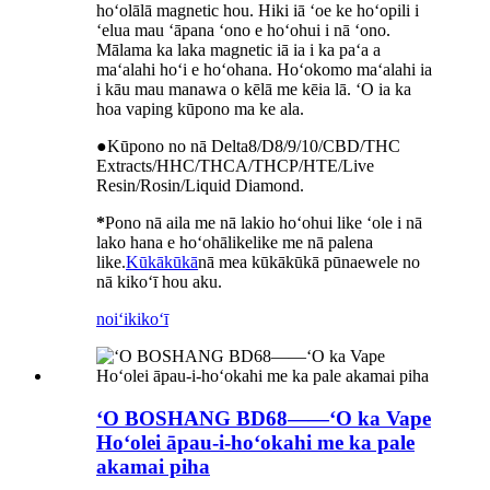
hoʻolālā magnetic hou. Hiki iā ʻoe ke hoʻopili i
ʻelua mau ʻāpana ʻono e hoʻohui i nā ʻono.
Mālama ka laka magnetic iā ia i ka paʻa a
maʻalahi hoʻi e hoʻohana. Hoʻokomo maʻalahi ia
i kāu mau manawa o kēlā me kēia lā. ʻO ia ka
hoa vaping kūpono ma ke ala.
●Kūpono no nā Delta8/D8/9/10/CBD/THC
Extracts/HHC/THCA/THCP/HTE/Live
Resin/Rosin/Liquid Diamond.
*
Pono nā aila me nā lakio hoʻohui like ʻole i nā
lako hana e hoʻohālikelike me nā palena
like.
Kūkākūkā
nā mea kūkākūkā pūnaewele no
nā kikoʻī hou aku.
noiʻi
kikoʻī
ʻO BOSHANG BD68——ʻO ka Vape
Hoʻolei āpau-i-hoʻokahi me ka pale
akamai piha