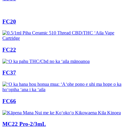
FC20
FC22
FC37
FC66
MC22 Pro-2/3mL