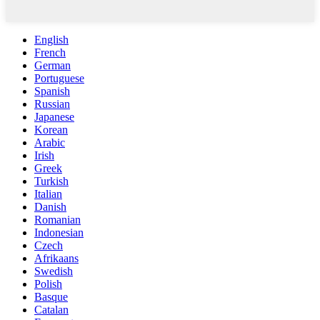
English
French
German
Portuguese
Spanish
Russian
Japanese
Korean
Arabic
Irish
Greek
Turkish
Italian
Danish
Romanian
Indonesian
Czech
Afrikaans
Swedish
Polish
Basque
Catalan