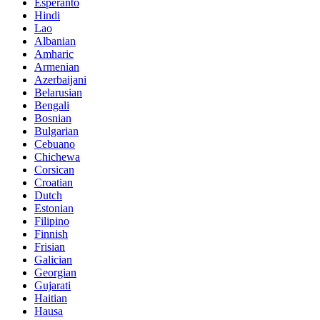
Esperanto
Hindi
Lao
Albanian
Amharic
Armenian
Azerbaijani
Belarusian
Bengali
Bosnian
Bulgarian
Cebuano
Chichewa
Corsican
Croatian
Dutch
Estonian
Filipino
Finnish
Frisian
Galician
Georgian
Gujarati
Haitian
Hausa